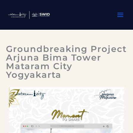
Skip
to
content
Groundbreaking Project
Arjuna Bima Tower
Mataram City
Yogyakarta